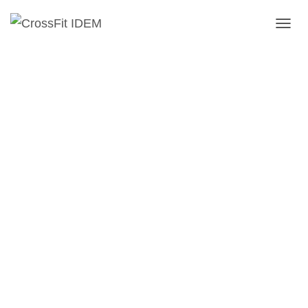
C
A
M
B
I
A
R
M
O
D
O
D
E
N
A
V
E
G
A
C
I